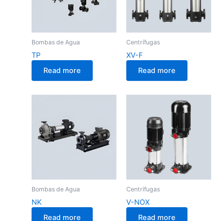
Bombas de Agua
Centrífugas
TP
XV-F
Read more
Read more
Bombas de Agua
Centrífugas
NK
V-NOX
Read more
Read more