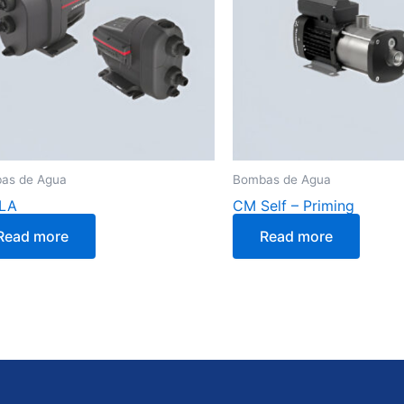
as de Agua
Bombas de Agua
LA
CM Self – Priming
Read more
Read more