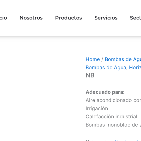
cio
Nosotros
Productos
Servicios
Sec
Home
/
Bombas de Ag
Bombas de Agua
,
Hori
NB
Adecuado para:
Aire acondicionado co
Irrigación
Calefacción industrial
Bombas monobloc de as