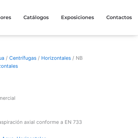
tores
Catálogos
Exposiciones
Contactos
ua
/
Centrífugas
/
Horizontales
/ NB
zontales
mercial
piración axial conforme a EN 733