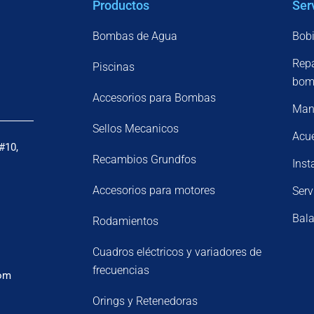
Productos
Ser
Bombas de Agua
Bobi
Repa
Piscinas
bomb
Accesorios para Bombas
Mant
Sellos Mecanicos
Acu
#10,
Recambios Grundfos
Inst
Accesorios para motores
Serv
Bala
Rodamientos
Cuadros eléctricos y variadores de
frecuencias
om
Orings y Retenedoras