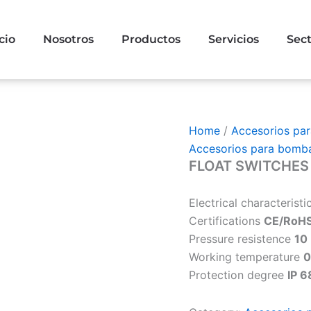
cio
Nosotros
Productos
Servicios
Sec
Home
/
Accesorios pa
Accesorios para bomb
FLOAT SWITCHES
Electrical characterist
Certifications
CE/RoH
Pressure resistence
10
Working temperature
0
Protection degree
IP 6